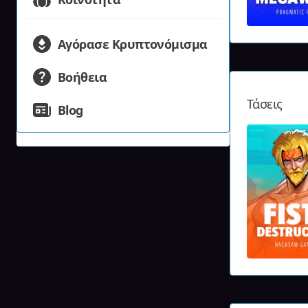
Αγόρασε Κρυπτονόμισμα
Βοήθεια
Τάσεις
Blog