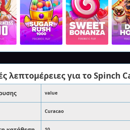
ς λεπτομέρειες για το Spinch C
δρυσης
value
Curacao
τη κατάθεση
10