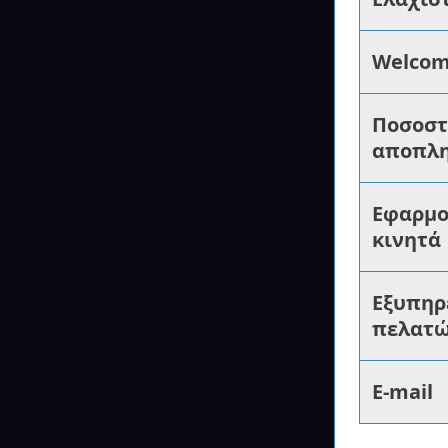
Welcom
Ποσοστ
αποπλ
Εφαρμο
κινητά
Εξυπηρ
πελατ
E-mail