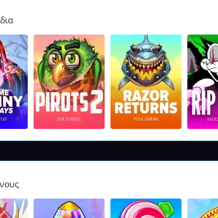
δια
νους